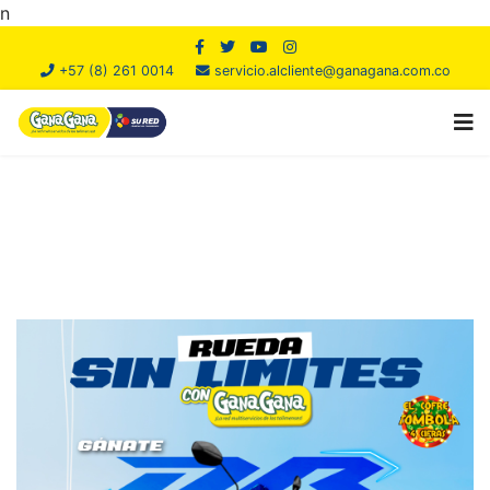
n
+57 (8) 261 0014
servicio.alcliente@ganagana.com.co