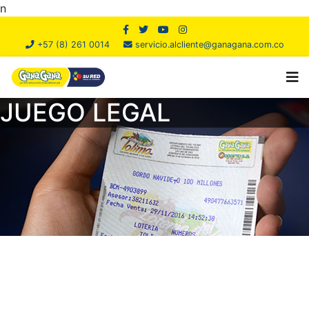
n
+57 (8) 261 0014
servicio.alcliente@ganagana.com.co
JUEGO LEGAL