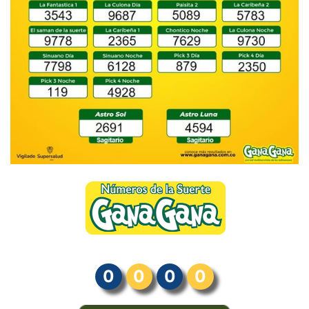
0
0
0
0